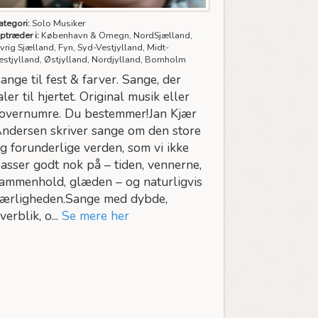
ategori:
Solo Musiker
ptræder i:
København & Omegn, NordSjælland,
vrig Sjælland, Fyn, Syd-Vestjylland, Midt-
estjylland, Østjylland, Nordjylland, Bornholm
ange til fest & farver. Sange, der
aler til hjertet. Original musik eller
overnumre. Du bestemmer!Jan Kjær
ndersen skriver sange om den store
g forunderlige verden, som vi ikke
asser godt nok på – tiden, vennerne,
ammenhold, glæden – og naturligvis
ærligheden.Sange med dybde,
verblik, o...
Se mere her