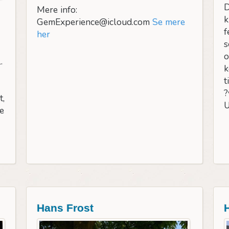
D
Mere info:
k
GemExperience@icloud.com
Se mere
f
her
s
o
.
k
t
?
t,
U
e
Hans Frost