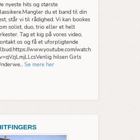
e nyeste hits og største
lassikere.Mangler du et band til din
est, står vi til rådighed. Vi kan bookes
om solist, duo, trio eller et helt
rkester. Tag et kig på vores video,
ontakt os og få et uforpligtende
ilbud.https://www.youtube.com/watch
v=qVzjLmjLLcsVenlig hilsen Girls
nderwe...
Se mere her
HITFINGERS