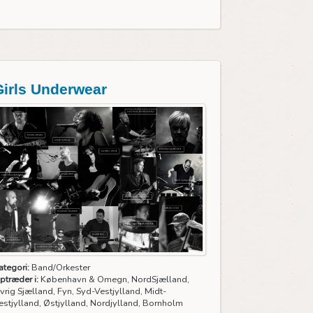
Girls Underwear
ategori:
Band/Orkester
ptræder i:
København & Omegn, NordSjælland,
vrig Sjælland, Fyn, Syd-Vestjylland, Midt-
estjylland, Østjylland, Nordjylland, Bornholm