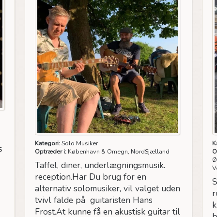
Kategori:
Solo Musiker
K
s
Optræder i:
København & Omegn, NordSjælland
O
Ø
Taffel, diner, underlægningsmusik.
V
reception.Har Du brug for en
S
alternativ solomusiker, vil valget uden
r
tvivl falde på guitaristen Hans
k
Frost.At kunne få en akustisk guitar til
b