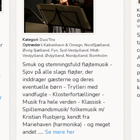
K
O
Ø
V
S
Kategori:
Duo/Trio
t
r
Optræder i:
København & Omegn, NordSjælland,
c
Øvrig Sjælland, Fyn, Syd-Vestjylland, Midt-
Vestjylland, Østjylland, Nordjylland, Bornholm
A
Smuk og stemningsfuld fløjtemusik -
o
Sjov på alle slags fløjter, der
p
t
inddrager gæsterne og deres
s
eventuelle børn - Trylleri med
k
vandfugle - Klosterfortællinger -
o
r
Musik fra hele verden - Klassisk -
Spillemandsmusik/ folkemusik m/
Kristian Rusbjerg, kendt fra
Mariehaven (harmonika) - og meget
andet ......
Se mere her