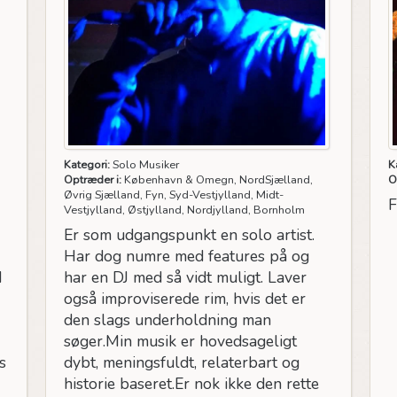
Kategori:
Solo Musiker
K
Optræder i:
København & Omegn, NordSjælland,
O
Øvrig Sjælland, Fyn, Syd-Vestjylland, Midt-
F
Vestjylland, Østjylland, Nordjylland, Bornholm
Er som udgangspunkt en solo artist.
Har dog numre med features på og
d
har en DJ med så vidt muligt. Laver
også improviserede rim, hvis det er
den slags underholdning man
søger.Min musik er hovedsageligt
s
dybt, meningsfuldt, relaterbart og
historie baseret.Er nok ikke den rette