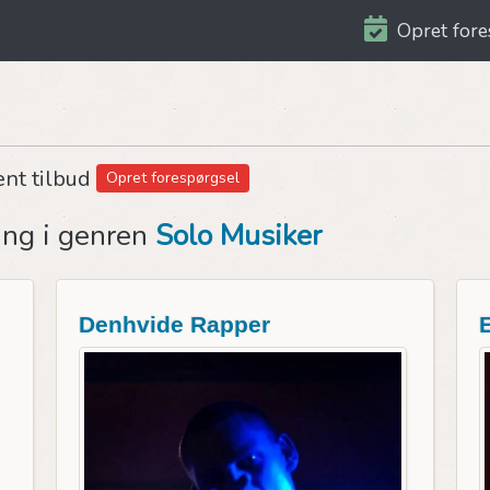
Opret fore
ent tilbud
Opret forespørgsel
ing i genren
Solo Musiker
Denhvide Rapper