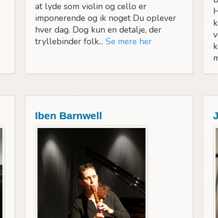
at lyde som violin og cello er
H
imponerende og ik noget Du oplever
k
hver dag. Dog kun en detalje, der
v
tryllebinder folk...
Se mere her
k
m
Iben Barnwell