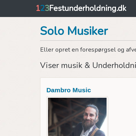
1
2
3
Festunderholdning.dk
Solo Musiker
Eller opret en forespørgsel og afv
Viser musik & Underholdn
Dambro Music