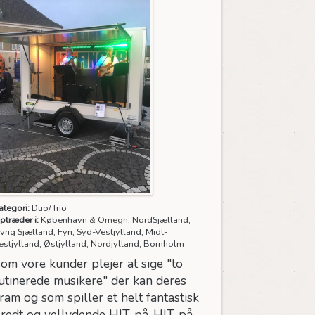
ategori:
Duo/Trio
ptræder i:
København & Omegn, NordSjælland,
vrig Sjælland, Fyn, Syd-Vestjylland, Midt-
estjylland, Østjylland, Nordjylland, Bornholm
om vore kunder plejer at sige "to
utinerede musikere" der kan deres
ram og som spiller et helt fantastisk
redt og vellydende HIT-på-HIT-på-