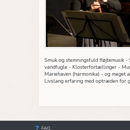
Smuk og stemningsfuld fløjtemusik - S
vandfugle - Klosterfortællinger - Mus
Mariehaven (harmonika) - og meget an
Livslang erfaring med optræden for gæ
FAQ