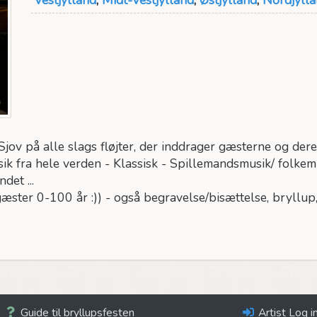
jov på alle slags fløjter, der inddrager gæsterne og der
ik fra hele verden - Klassisk - Spillemandsmusik/ folkemu
det ...
ster 0-100 år :)) - også begravelse/bisættelse, bryllup, b
Guide til bryllupsfesten
Artist Log i