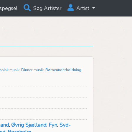
spøgsel
Søg Artister
Artist
ssisk musik
,
Dinner musik
,
Børneunderholdning
land
,
Øvrig Sjælland
,
Fyn
,
Syd-
and
,
Bornholm