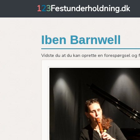
1
2
3
Festunderholdning.dk
Iben Barnwell
Vidste du at du kan oprette en forespørgsel og få