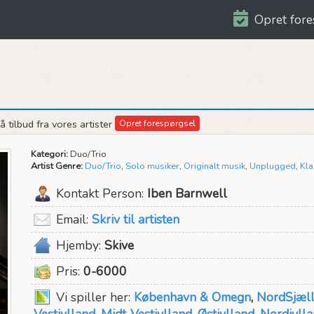
Opret fore
 tilbud fra vores artister
Opret forespørgsel
Kategori:
Duo/Trio
Artist Genre:
Duo/Trio
,
Solo musiker
,
Originalt musik
,
Unplugged
,
Kla
Kontakt Person:
Iben Barnwell
Email:
Skriv til artisten
Hjemby:
Skive
Pris:
0-6000
Vi spiller her:
København & Omegn
,
NordSjæl
Vestjylland
,
Midt-Vestjylland
,
Østjylland
,
Nordjyll