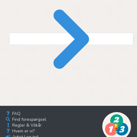
FAQ
Find forespørgsel
Regler & Vilkår
Hvem er vi?
Artist Log ind