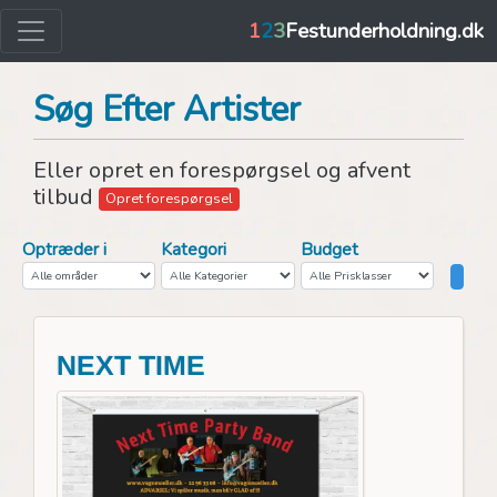
1
2
3
Festunderholdning.dk
Søg Efter Artister
Eller opret en forespørgsel og afvent
tilbud
Opret forespørgsel
Optræder i
Kategori
Budget
NEXT TIME