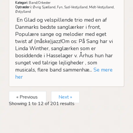
Kategori:
Band/Orkester
Optræder i:
Øvrig Sjælland, Fyn, Syd-Vestjylland, Midt-Vestjylland,
Østjylland
En Glad og velspillende trio med en af
Danmarks bedste sanglærker i front,
Populære sange og melodier med eget
twist af (måske)jazz!Om os: På Sang har vi
Linda Winther, sanglærken som er
bosiddende i Hasselager v. Århus hun har
sunget ved talrige lejligheder , som
musicals, flere band sammenhæ...
Se mere
her
« Previous
Next »
Showing
1
to
12
of
201
results