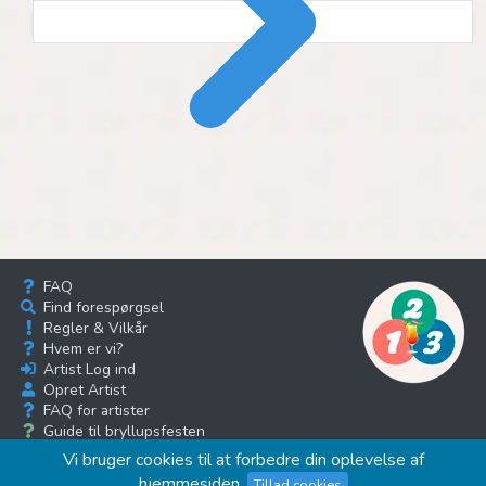
FAQ
Find forespørgsel
Regler & Vilkår
Hvem er vi?
Artist Log ind
Opret Artist
FAQ for artister
Guide til bryllupsfesten
Musik bloggen
Vi bruger cookies til at forbedre din oplevelse af
hjemmesiden.
Tillad cookies