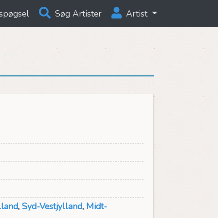
spøgsel
Søg Artister
Artist
lland
,
Syd-Vestjylland
,
Midt-