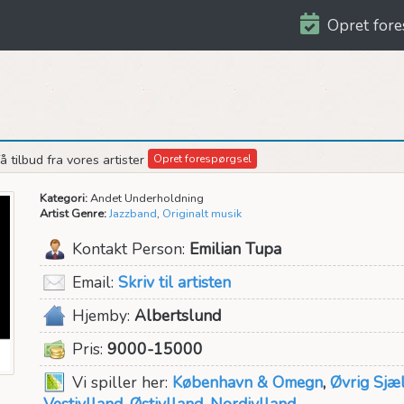
Opret fore
 tilbud fra vores artister
Opret forespørgsel
Kategori:
Andet Underholdning
Artist Genre:
Jazzband
,
Originalt musik
Kontakt Person:
Emilian Tupa
Email:
Skriv til artisten
Hjemby:
Albertslund
Pris:
9000-15000
Vi spiller her:
København & Omegn
,
Øvrig Sjæ
Vestjylland
,
Østjylland
,
Nordjylland