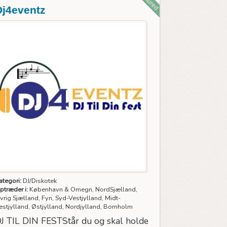
Featured
Dj4eventz
ategori:
DJ/Diskotek
ptræder i:
København & Omegn, NordSjælland,
vrig Sjælland, Fyn, Syd-Vestjylland, Midt-
estjylland, Østjylland, Nordjylland, Bornholm
J TIL DIN FESTStår du og skal holde