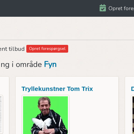
Opret fore
ent tilbud
Opret forespørgsel
ing i område
Fyn
Tryllekunstner Tom Trix