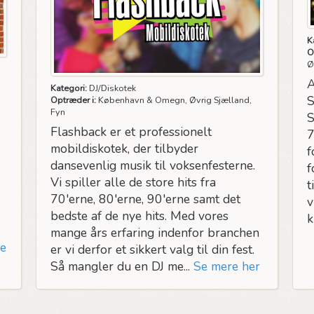
K
O
Ø
A
Kategori:
DJ/Diskotek
S
Optræder i:
København & Omegn, Øvrig Sjælland,
Fyn
S
Flashback er et professionelt
7
mobildiskotek, der tilbyder
f
dansevenlig musik til voksenfesterne.
f
Vi spiller alle de store hits fra
t
70'erne, 80'erne, 90'erne samt det
v
bedste af de nye hits. Med vores
k
mange års erfaring indenfor branchen
e
er vi derfor et sikkert valg til din fest.
Så mangler du en DJ me...
Se mere her