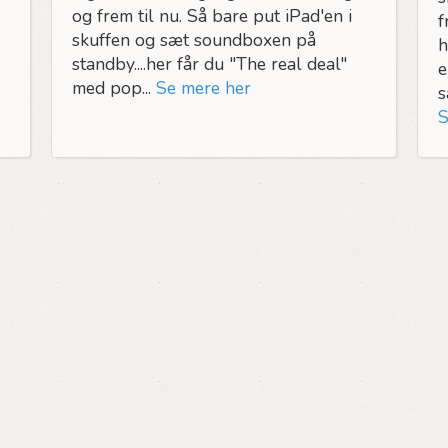
og frem til nu. Så bare put iPad'en i
f
skuffen og sæt soundboxen på
h
standby....her får du "The real deal"
e
med pop...
Se mere her
s
S