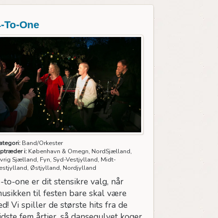
4-To-One
ategori:
Band/Orkester
ptræder i:
København & Omegn, NordSjælland,
vrig Sjælland, Fyn, Syd-Vestjylland, Midt-
estjylland, Østjylland, Nordjylland
-to-one er dit stensikre valg, når
usikken til festen bare skal være
ed! Vi spiller de største hits fra de
idste fem årtier, så dansegulvet koger