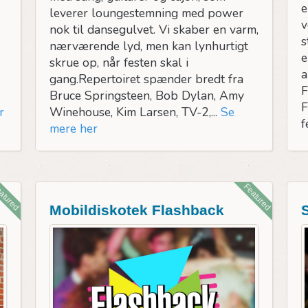
e
leverer loungestemning med power
v
nok til dansegulvet. Vi skaber en varm,
s
nærværende lyd, men kan lynhurtigt
e
skrue op, når festen skal i
a
gang.Repertoiret spænder bredt fra
F
Bruce Springsteen, Bob Dylan, Amy
F
r
Winehouse, Kim Larsen, TV-2,...
Se
f
mere her
atured
Featured
Mobildiskotek Flashback