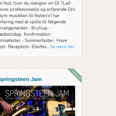
n fest, hvor du mangler en DJ ?Lad
ores professionelle og erfarende DJ’s
tyre musikken til festen.Vi har
rfaring med at spille til følgende
rrangementer:- Bryllup -
ødselsdag- Konfirmation-
irmafester - Sommerfester- Have
est- Reception- Elevfes...
Se mere her
Featured
Springsteen Jam