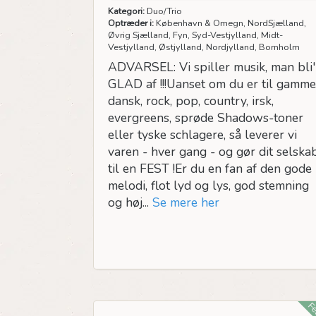
Kategori:
Duo/Trio
Optræder i:
København & Omegn, NordSjælland,
Øvrig Sjælland, Fyn, Syd-Vestjylland, Midt-
Vestjylland, Østjylland, Nordjylland, Bornholm
ADVARSEL: Vi spiller musik, man bli'
GLAD af !!!Uanset om du er til gamme
dansk, rock, pop, country, irsk,
evergreens, sprøde Shadows-toner
eller tyske schlagere, så leverer vi
varen - hver gang - og gør dit selska
til en FEST !Er du en fan af den gode
melodi, flot lyd og lys, god stemning
og høj...
Se mere her