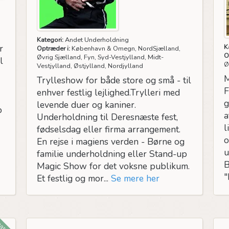
Kategori:
Andet Underholdning
r
K
Optræder i:
København & Omegn, NordSjælland,
O
Øvrig Sjælland, Fyn, Syd-Vestjylland, Midt-
l
Ø
Vestjylland, Østjylland, Nordjylland
M
Trylleshow for både store og små - til
F
enhver festlig lejlighed.Trylleri med
g
levende duer og kaniner.
b
a
Underholdning til Deresnæste fest,
l
fødselsdag eller firma arrangement.
o
En rejse i magiens verden - Børne og
u
familie underholdning eller Stand-up
B
Magic Show for det voksne publikum.
"
Et festlig og mor...
Se mere her