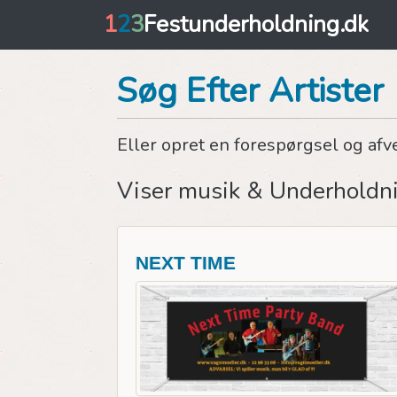
1
2
3
Festunderholdning.dk
Søg Efter Artister
Eller opret en forespørgsel og afv
Viser musik & Underholdn
NEXT TIME