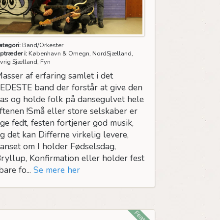
ategori:
Band/Orkester
ptræder i:
København & Omegn, NordSjælland,
vrig Sjælland, Fyn
asser af erfaring samlet i det
EDESTE band der forstår at give den
as og holde folk på dansegulvet hele
ftenen !Små eller store selskaber er
ige fedt, festen fortjener god musik,
g det kan Differne virkelig levere,
anset om I holder Fødselsdag,
ryllup, Konfirmation eller holder fest
bare fo...
Se mere her