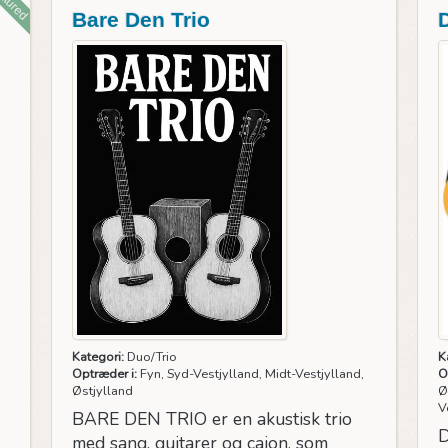
atured
Bare Den Trio
Kategori:
Duo/Trio
K
Optræder i:
Fyn, Syd-Vestjylland, Midt-Vestjylland,
O
Østjylland
Ø
V
BARE DEN TRIO er en akustisk trio
D
med sang, guitarer og cajon, som