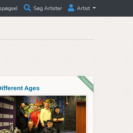
spøgsel
Søg Artister
Artist
Featured
Different Ages