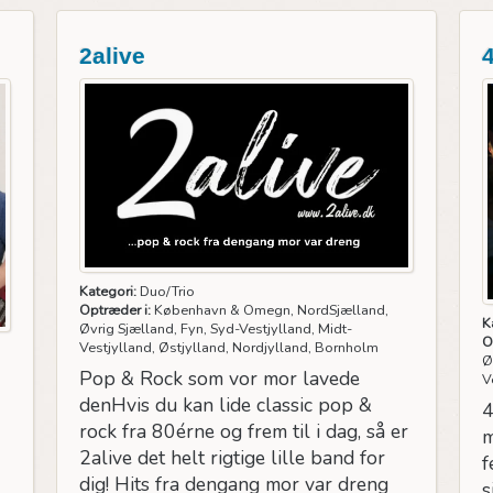
2alive
Kategori:
Duo/Trio
Optræder i:
København & Omegn, NordSjælland,
K
Øvrig Sjælland, Fyn, Syd-Vestjylland, Midt-
O
Vestjylland, Østjylland, Nordjylland, Bornholm
Ø
Pop & Rock som vor mor lavede
V
denHvis du kan lide classic pop &
4
rock fra 80érne og frem til i dag, så er
m
2alive det helt rigtige lille band for
f
dig! Hits fra dengang mor var dreng
s