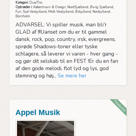
Kategori:
Duo/Trio
Optræder i:
København & Omegn, NordSjælland, Øvrig Sjælland,
Fyn, Syd-Vestjylland, Midt-Vestjylland, Østjylland, Nordjylland,
Bornholm
ADVARSEL: Vi spiller musik, man bli'r
GLAD af !!!Uanset om du er til gammel
dansk, rock, pop, country, irsk, evergreens,
sprøde Shadows-toner eller tyske
schlagere, så leverer vi varen - hver gang -
og gør dit selskab til en FEST !Er du en fan
af den gode melodi, flot lyd og lys, god
stemning og høj...
Se mere her
Featured
Appel Musik