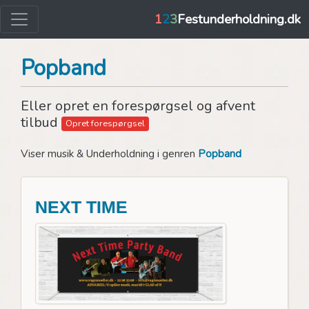
1
2
3
Festunderholdning.dk
Popband
Eller opret en forespørgsel og afvent
tilbud
Opret forespørgsel
Viser musik & Underholdning i genren
Popband
NEXT TIME