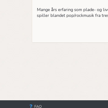
Mange års erfaring som plade- og liv
spiller blandet pop/rockmusik fra tr
FAQ