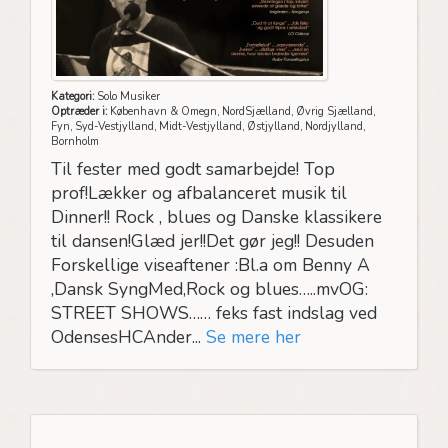
Kategori:
Solo Musiker
Optræder i:
København & Omegn, NordSjælland, Øvrig Sjælland,
Fyn, Syd-Vestjylland, Midt-Vestjylland, Østjylland, Nordjylland,
Bornholm
Til fester med godt samarbejde! Top
prof!Lækker og afbalanceret musik til
Dinner!! Rock , blues og Danske klassikere
til dansen!Glæd jer!!Det gør jeg!! Desuden
Forskellige viseaftener :Bl.a om Benny A
,Dansk SyngMed,Rock og blues…..mvOG:
STREET SHOWS…… feks fast indslag ved
OdensesHCAnder...
Se mere her