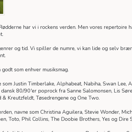
ødderne har vi i rockens verden. Men vores repertoire har
t.
nrer og tid. Vi spiller de numre, vi kan lide og selv br
nt.
å godt som enhver musiksmag.
ne som Justin Timberlake, Alphabeat, Nabiha, Swan Lee, A
sk dansk 80/90'er poprock fra Sanne Salomonsen, Lis Sør
d & Kreutzfeldt, Tøsedrengene og One Two.
verden, navne som Christina Aguilera, Stevie Wonder, Mic
n, Toto, Phil Collins, The Doobie Brothers, Yes og Dire S