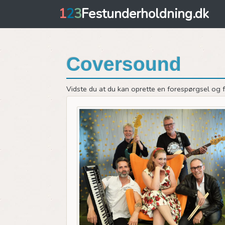
1
2
3
Festunderholdning.dk
Coversound
Vidste du at du kan oprette en forespørgsel og få