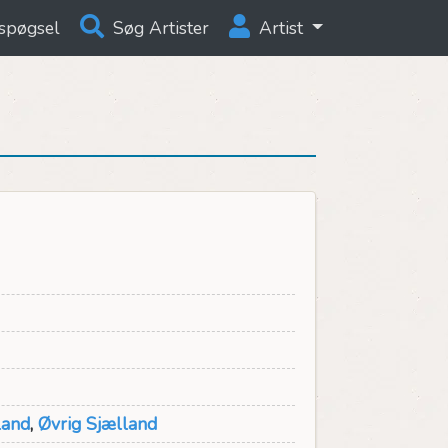
spøgsel
Søg Artister
Artist
land
,
Øvrig Sjælland