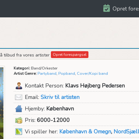
Opret fore
 tilbud fra vores artister
Opret forespørgsel
Kategori:
Band/Orkester
Artist Genre:
Partyband
,
Popband
,
Cover/Kopi band
Kontakt Person:
Klavs Højberg Pedersen
Email:
Skriv til artisten
Hjemby:
København
Pris:
6000-12000
Vi spiller her:
København & Omegn
,
NordSjæl