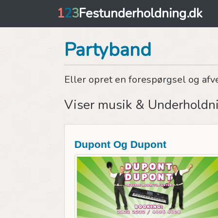
1
2
3
Festunderholdning.dk
Partyband
Eller opret en forespørgsel og afv
Viser musik & Underholdn
Dupont Og Dupont