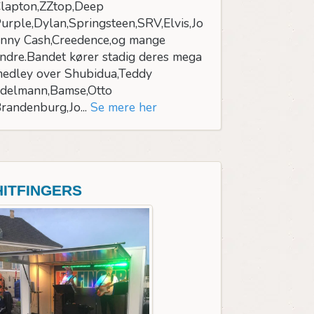
lapton,ZZtop,Deep
urple,Dylan,Springsteen,SRV,Elvis,Jo
nny Cash,Creedence,og mange
ndre.Bandet kører stadig deres mega
edley over Shubidua,Teddy
delmann,Bamse,Otto
randenburg,Jo...
Se mere her
HITFINGERS