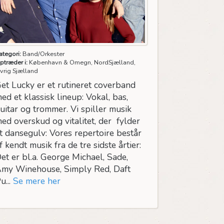
ategori:
Band/Orkester
ptræder i:
København & Omegn, NordSjælland,
vrig Sjælland
et Lucky er et rutineret coverband
ed et klassisk lineup: Vokal, bas,
uitar og trommer. Vi spiller musik
ed overskud og vitalitet, der fylder
t dansegulv: Vores repertoire består
f kendt musik fra de tre sidste årtier:
et er bl.a. George Michael, Sade,
my Winehouse, Simply Red, Daft
u...
Se mere her