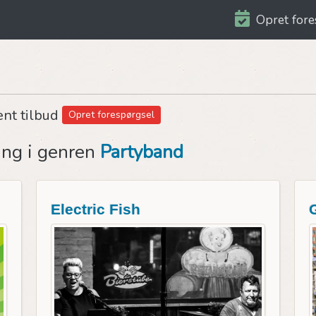
Opret fore
ent tilbud
Opret forespørgsel
ing i genren
Partyband
Electric Fish