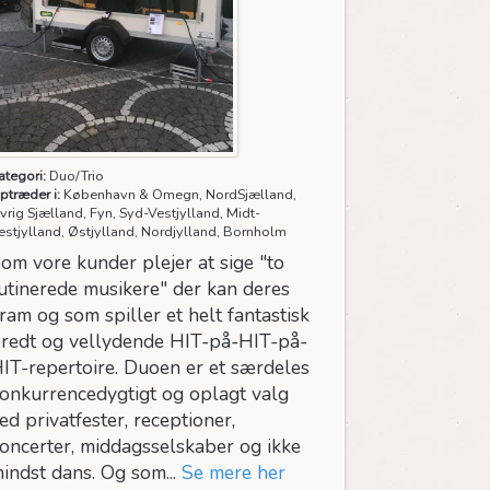
ategori:
Duo/Trio
ptræder i:
København & Omegn, NordSjælland,
vrig Sjælland, Fyn, Syd-Vestjylland, Midt-
estjylland, Østjylland, Nordjylland, Bornholm
om vore kunder plejer at sige "to
utinerede musikere" der kan deres
ram og som spiller et helt fantastisk
redt og vellydende HIT-på-HIT-på-
IT-repertoire. Duoen er et særdeles
onkurrencedygtigt og oplagt valg
ed privatfester, receptioner,
oncerter, middagsselskaber og ikke
indst dans. Og som...
Se mere her