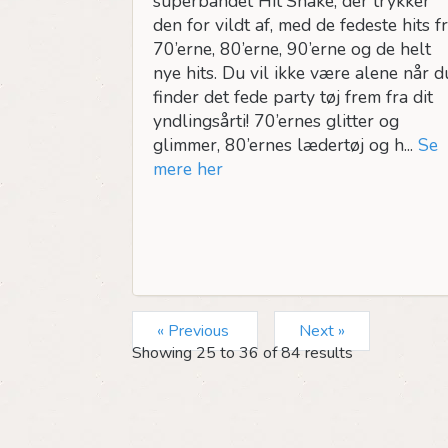
superbandet Hit'Shake, der trykker
den for vildt af, med de fedeste hits f
70’erne, 80’erne, 90’erne og de helt
nye hits. Du vil ikke være alene når d
finder det fede party tøj frem fra dit
yndlingsårti! 70’ernes glitter og
glimmer, 80’ernes lædertøj og h...
Se
mere her
« Previous
Next »
Showing
25
to
36
of
84
results