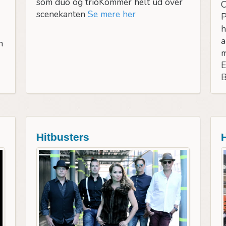
som duo og trioKommer helt ud over
C
scenekanten
Se mere her
P
h
a
h
m
E
B
Hitbusters