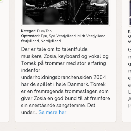
Kategori:
Duo/Trio
K
Optræder i:
Fyn, Syd-Vestjylland, Midt-Vestjylland,
O
Østjylland, Nordjylland
Ø
Der er tale om to talentfulde
G
musikere, Zosia, keyboard og vokal og
m
Tomek på trommer med stor erfaring
g
indenfor
m
underholdningsbranchen.siden 2004
e
har de spillet i hele Danmark. Tomek
a
er en fremragende trommeslager, som
D
giver Zosia en god bund til at fremføre
A
sin enestående sangstemme. Det
P
under...
Se mere her