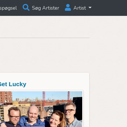
spøgsel
Søg Artister
Artist
Get Lucky