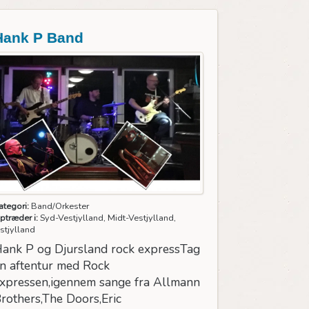
Hank P Band
ategori:
Band/Orkester
ptræder i:
Syd-Vestjylland, Midt-Vestjylland,
stjylland
ank P og Djursland rock expressTag
n aftentur med Rock
xpressen,igennem sange fra Allmann
rothers,The Doors,Eric