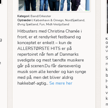
Kategori:
Band/Orkester
Optræder i:
København & Omegn, NordSjælland,
Øvrig Sjælland, Fyn, Midt-Vestjylland
Hitbusters med Christina Chanée i
front, er et rendyrket festband og
ng
K
konceptet er enkelt – kun de
O
Ø
ALLERSTØRSTE HITS er på
V
repertoiret når fem af Danmarks
S
svedigste og mest tændte musikere
e
r
går på scenen.Du får dansevenlig
e
k
musik som alle kender og kan synge
b
med på, men det bliver aldrig
H
hakkebøf-agtig...
Se mere her
k
v
k
m