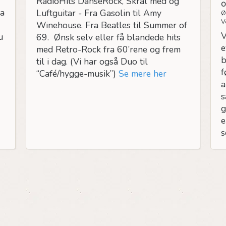
RadioHits DanseRock, Skrål med og
O
ra
Luftguitar - Fra Gasolin til Amy
Ø
V
Winehouse. Fra Beatles til Summer of
V
u
69. Ønsk selv eller få blandede hits
e
med Retro-Rock fra 60’rene og frem
b
til i dag. (Vi har også Duo til
f
“Café/hygge-musik”)
Se mere her
a
s
g
e
s