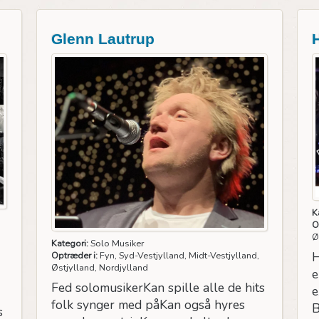
Glenn Lautrup
K
O
Ø
Kategori:
Solo Musiker
H
Optræder i:
Fyn, Syd-Vestjylland, Midt-Vestjylland,
Østjylland, Nordjylland
e
Fed solomusikerKan spille alle de hits
e
folk synger med påKan også hyres
B
s