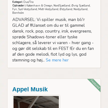
Kategori:
Duo/Trio
Optræder i:
København & Omegn, NordSjælland, Øvrig Sjælland,
Fyn, Syd-Vestjylland, Midt-Vestjylland, Østjylland, Nordjylland,
Bornholm
ADVARSEL: Vi spiller musik, man bli'r
GLAD af !!!Uanset om du er til gammel
dansk, rock, pop, country, irsk, evergreens,
sprøde Shadows-toner eller tyske
schlagere, så leverer vi varen - hver gang -
og gør dit selskab til en FEST !Er du en fan
af den gode melodi, flot lyd og lys, god
stemning og høj...
Se mere her
Featured
Appel Musik