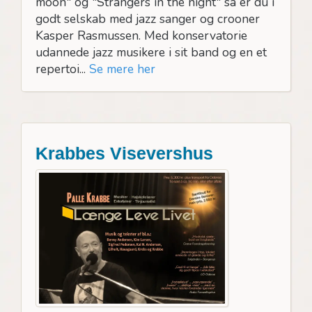
moon" og "Strangers in the night" så er du i
godt selskab med jazz sanger og crooner
Kasper Rasmussen. Med konservatorie
udannede jazz musikere i sit band og en et
repertoi...
Se mere her
Krabbes Visevershus