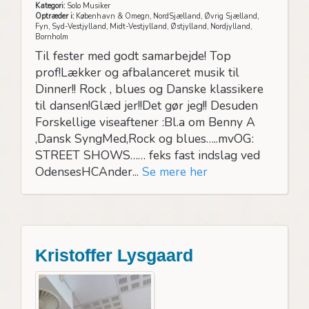
Kategori:
Solo Musiker
Optræder i:
København & Omegn, NordSjælland, Øvrig Sjælland,
Fyn, Syd-Vestjylland, Midt-Vestjylland, Østjylland, Nordjylland,
Bornholm
Til fester med godt samarbejde! Top
prof!Lækker og afbalanceret musik til
Dinner!! Rock , blues og Danske klassikere
til dansen!Glæd jer!!Det gør jeg!! Desuden
Forskellige viseaftener :Bl.a om Benny A
,Dansk SyngMed,Rock og blues…..mvOG:
STREET SHOWS…… feks fast indslag ved
OdensesHCAnder...
Se mere her
Kristoffer Lysgaard