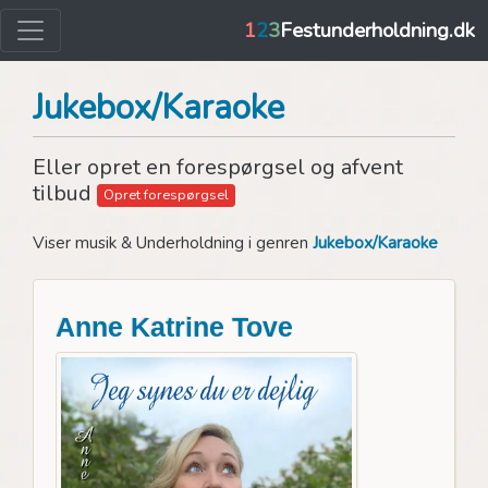
1
2
3
Festunderholdning.dk
Jukebox/Karaoke
Eller opret en forespørgsel og afvent
tilbud
Opret forespørgsel
Viser musik & Underholdning i genren
Jukebox/Karaoke
Anne Katrine Tove