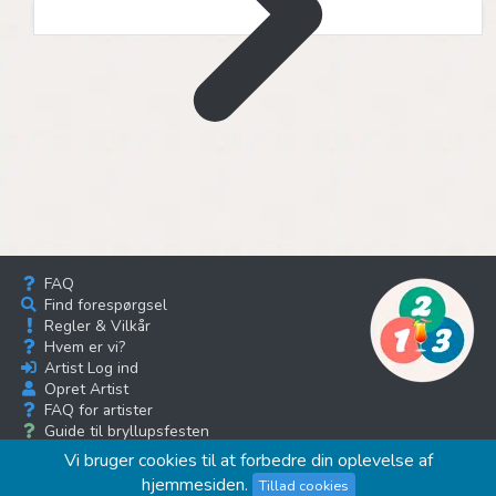
FAQ
Find forespørgsel
Regler & Vilkår
Hvem er vi?
Artist Log ind
Opret Artist
FAQ for artister
Guide til bryllupsfesten
Musik bloggen
Vi bruger cookies til at forbedre din oplevelse af
hjemmesiden.
Tillad cookies
1
2
3
festunderholdning.dk
- Musik & Underholdning til din fest
2026 -
©