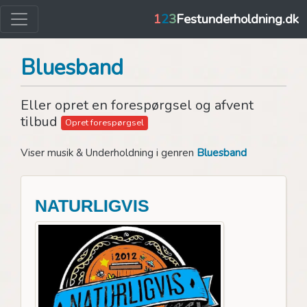
1
2
3
Festunderholdning.dk
Bluesband
Eller opret en forespørgsel og afvent
tilbud
Opret forespørgsel
Viser musik & Underholdning i genren
Bluesband
NATURLIGVIS