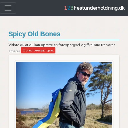
1
2
3
Festunderholdning.dk
Spicy Old Bones
Vidste du at du kan oprette en forespørgsel og få tilbud fra vores
Opret forespørgsel
artister