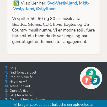
Vi spiller her:
Syd-Vestjylland
,
Midt-
Vestjylland
,
Østjylland
Vi spiller 50, 60 og 80'er musik a la
Beatles, Stones, CCR, Elvis, Eagles og US
Country musiknumre. Vi er modne folk, flere
har spillet i band da de var unge, og har
genoptaget dette med stor angagement.
FAQ
Find forespørgsel
Regler & Vilkår
Hvem er vi?
Artist Log ind
Opret Artist
FAQ for artister
Guide til bryllupsfesten
Musik bloggen
Vi bruger cookies til at forbedre din oplevelse af