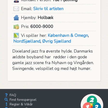
Email:
Skriv til artisten
Hjemby:
Holbæk
Pris:
6000-9000
Vi spiller her:
København & Omegn
,
NordSjælland
,
Øvrig Sjælland
Dixieland jazz fra øverste hylde. Danmarks
ældste boyband har rødder i den gode
gamle jazz scene fra Nyhavn og Vingården.
Swingende, velspillet og med højt humør.
FAQ
Find forespørgsel
Regler & Vilkår