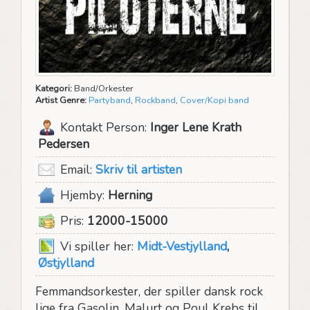
Kategori:
Band/Orkester
Artist Genre:
Partyband
,
Rockband
,
Cover/Kopi band
Kontakt Person:
Inger Lene Krath
Pedersen
Email:
Skriv til artisten
Hjemby:
Herning
Pris:
12000-15000
Vi spiller her:
Midt-Vestjylland
,
Østjylland
Femmandsorkester, der spiller dansk rock
lige fra Gasolin, Malurt og Poul Krebs til