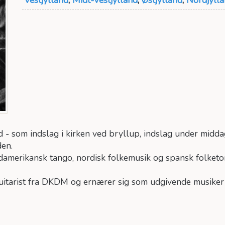
hed - som indslag i kirken ved bryllup, indslag under mid
den.
sydamerikansk tango, nordisk folkemusik og spansk folket
guitarist fra DKDM og ernærer sig som udgivende musiker