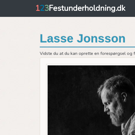
1
2
3
Festunderholdning.dk
Lasse Jonsson
Vidste du at du kan oprette en forespørgsel og få