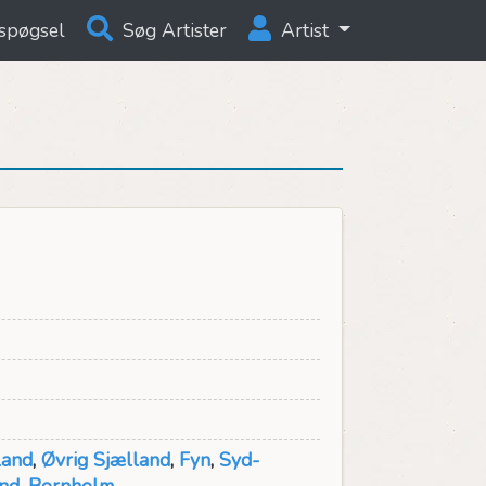
spøgsel
Søg Artister
Artist
land
,
Øvrig Sjælland
,
Fyn
,
Syd-
and
,
Bornholm