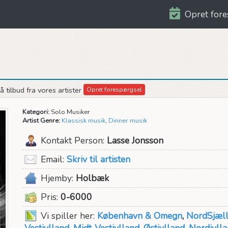
Opret fore
 tilbud fra vores artister
Opret forespørgsel
Kategori:
Solo Musiker
Artist Genre:
Klassisk musik
,
Dinner musik
Kontakt Person:
Lasse Jonsson
Email:
Skriv til artisten
Hjemby:
Holbæk
Pris:
0-6000
Vi spiller her:
København & Omegn
,
NordSjæl
Vestjylland
,
Midt-Vestjylland
,
Østjylland
,
Nordjyll