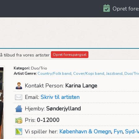
Opret fore
 tilbud fra vores artister
Opret forespørgsel
Kategori:
Duo/Trio
Artist Genre:
Country/Folk band
,
Cover/Kopi band
,
Jazzband
,
Duo/Tri
Kontakt Person:
Karina Lange
Email:
Skriv til artisten
Hjemby:
Sønderjylland
Pris:
0-12000
Vi spiller her:
København & Omegn
,
Fyn
,
Syd-V