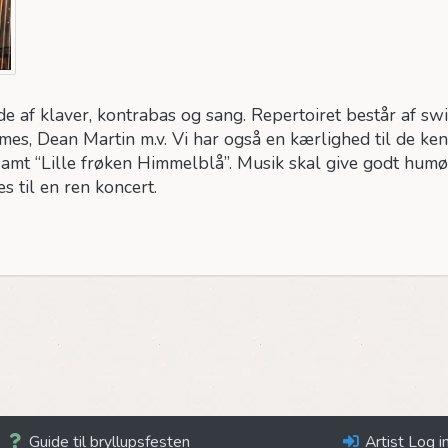
e af klaver, kontrabas og sang. Repertoiret består af sw
ames, Dean Martin m.v. Vi har også en kærlighed til de ke
samt “Lille frøken Himmelblå”. Musik skal give godt hum
s til en ren koncert.
Guide til bryllupsfesten
Artist Log i