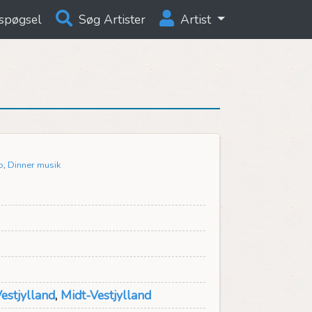
spøgsel
Søg Artister
Artist
o
,
Dinner musik
estjylland
,
Midt-Vestjylland