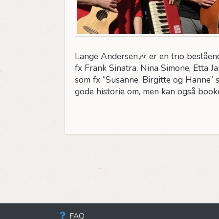
Lange Andersen🎶 er en trio beståend
fx Frank Sinatra, Nina Simone, Etta J
som fx “Susanne, Birgitte og Hanne” 
gode historie om, men kan også booke
FAQ