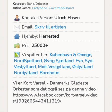
Kategori:
Band/Orkester
Artist Genre:
Partyband
,
Cover/Kopi band
Kontakt Person:
Ulrich Ebsen
Email:
Skriv til artisten
Hjemby:
Herrested
Pris:
25000+
Vi spiller her:
København & Omegn
,
NordSjælland
,
Øvrig Sjælland
,
Fyn
,
Syd-
Vestjylland
,
Midt-Vestjylland
,
Østjylland
,
Nordjylland
,
Bornholm
Vi er Kort Varsel - Danmarks Gladeste
Orkester som det også ses på denne video:
https://www.facebook.com/kortvarsel/video
s/1932665443411319/