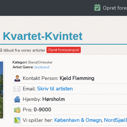
Opret fore
Kvartet-Kvintet
 tilbud fra vores artister
Opret forespørgsel
Kategori:
Band/Orkester
Artist Genre:
Jazzband
Kontakt Person:
Kjeld Flemming
Email:
Skriv til artisten
Hjemby:
Hørsholm
Pris:
0-9000
Vi spiller her:
København & Omegn
,
NordSjæl