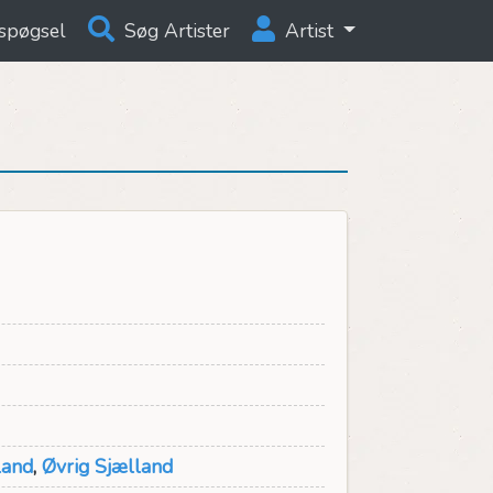
spøgsel
Søg Artister
Artist
land
,
Øvrig Sjælland