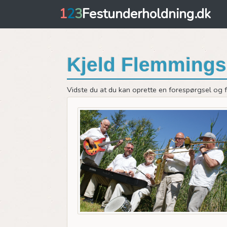
1
2
3
Festunderholdning.dk
Kjeld Flemmings 
Vidste du at du kan oprette en forespørgsel og få