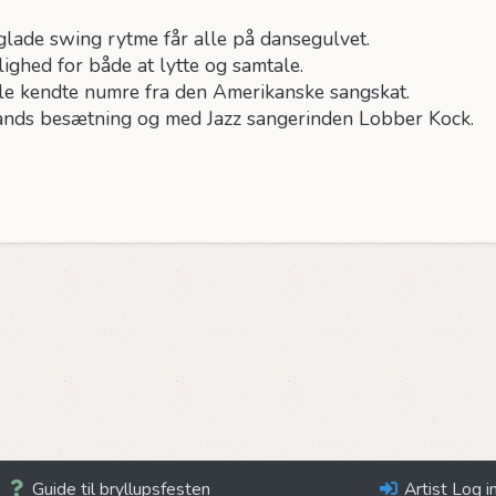
glade swing rytme får alle på dansegulvet.
lighed for både at lytte og samtale.
e kendte numre fra den Amerikanske sangskat.
 mands besætning og med Jazz sangerinden Lobber Kock.
Guide til bryllupsfesten
Artist Log i