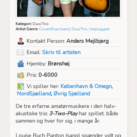
Kategori:
Duo/Trio
Artist Genre:
Cover/Kopi band
,
Duo/Trio
,
Unplugged
Kontakt Person:
Anders Mejlbjerg
Email:
Skriv til artisten
Hjemby:
Brønshøj
Pris:
0-6000
Vi spiller her:
København & Omegn
,
NordSjælland
,
Øvrig Sjælland
De tre erfarne amatørmusikere i den halv-
akustiske trio
3-Two-Play
har spillet, både
sammen og hver for sig, i mange år.
Louise Buch Panton (sang) spænder vidt og