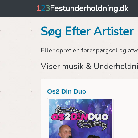
1
2
3
Festunderholdning.dk
Søg Efter Artister
Eller opret en forespørgsel og afv
Viser musik & Underholdn
Os2 Din Duo