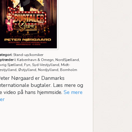
ategori:
Stand-up/komiker
ptræder i:
København & Omegn, NordSjælland,
vrig Sjælland, Fyn, Syd-Vestjylland, Midt-
estjylland, Østjylland, Nordjylland, Bornholm
eter Nørgaard er Danmarks
nternationale bugtaler. Læs mere og
e video på hans hjemmside.
Se mere
er