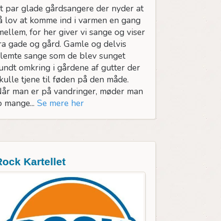
t par glade gårdsangere der nyder at
å lov at komme ind i varmen en gang
mellem, for her giver vi sange og viser
ra gade og gård. Gamle og delvis
lemte sange som de blev sunget
undt omkring i gårdene af gutter der
kulle tjene til føden på den måde.
år man er på vandringer, møder man
o mange...
Se mere her
Rock Kartellet