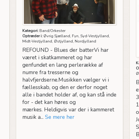
Kategori:
Band/Orkester
Optræder i:
Øvrig Sjælland, Fyn, Syd-Vestjylland,
Midt-Vestjylland, Østjylland, Nordjylland
REFOUND - Blues der batterVi har
været i skatkammeret og har
K
genfundet en lang perlerække af
O
numre fra tresserne og
Ø
halvfjerdserne.Musikken vælger vi i
B
fællesskab, og den er derfor noget
e
alle i bandet holder af, og kan stå inde
3
for - det kan høres og
1
mærkes. Heldigvis var der i kammeret
o
musik a...
Se mere her
J
S
B