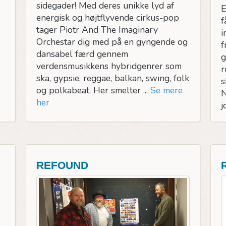
sidegader! Med deres unikke lyd af
E
energisk og højtflyvende cirkus-pop
f
tager Piotr And The Imaginary
i
Orchestar dig med på en gyngende og
f
dansabel færd gennem
g
verdensmusikkens hybridgenrer som
r
ska, gypsie, reggae, balkan, swing, folk
s
og polkabeat. Her smelter ...
Se mere
N
her
j
REFOUND