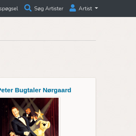
spøgsel
Søg Artister
Artist
Peter Bugtaler Nørgaard