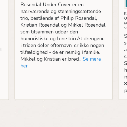
Rosendal Under Cover er en
nærværende og stemningssættende
K
trio, bestående af Philip Rosendal,
O
Ø
Kristian Rosendal og Mikkel Rosendal,
V
som tilsammen udgør den
S
humoristiske og lune trio.At drengene
s
i trioen deler efternavn, er ikke nogen
a
l
tilfældighed - de er nemlig i familie.
s
Mikkel og Kristian er brød...
Se mere
S
her
h
m
8
p