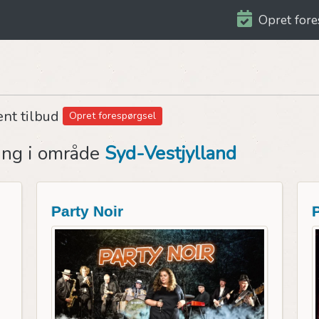
Opret fore
ent tilbud
Opret forespørgsel
ing i område
Syd-Vestjylland
Party Noir