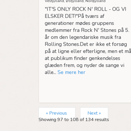
Vestjylland, Østjylland, Nordjylland
"IT'S ONLY ROCK N' ROLL - OG VI
ELSKER DET!"På tværs af
generationer mødes gruppens
medlemmer fra Rock N' Stones på 5.
år om den legendariske musik fra
Rolling Stones.Det er ikke et forsøg
på at ligne eller efterligne, men et må
at publikum finder genkendelses
glæden frem, og nyder de sange vi
alle...
Se mere her
« Previous
Next »
Showing
97
to
108
of
134
results