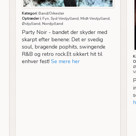
Kategori:
Band/Orkester
Optræder i:
Fyn, Syd-Vestjylland, Midt-Vestjylland,
Østjylland, Nordjylland
Party Noir - bandet der skyder med
skarpt efter benene: Det er svedig
soul, bragende pophits, swingende
R&B og retro rock.Et sikkert hit til
K
enhver fest!
Se mere her
O
Ø
V
P
i
s
h